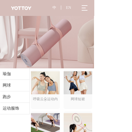
T
中
丨
EN
o
g
g
l
e
n
a
v
i
g
a
瑜伽
t
i
网球
o
n
跑步
呼吸云朵运动内
网球短裙
衣
运动服饰