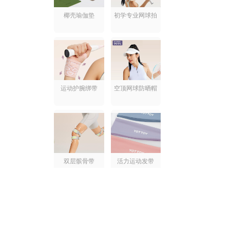
椰壳瑜伽垫
初学专业网球拍
运动护腕绑带
空顶网球防晒帽
双层髌骨带
活力运动发带